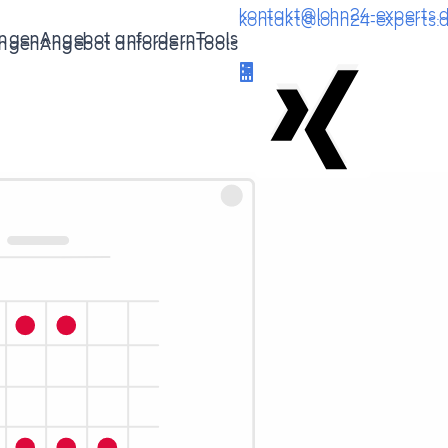
kontakt@lohn24-experts.
kontakt@lohn24-experts.
ungen
Angebot anfordern
Tools
+49 30 6840881-500
ungen
Angebot anfordern
Tools
+49 30 6840881-500