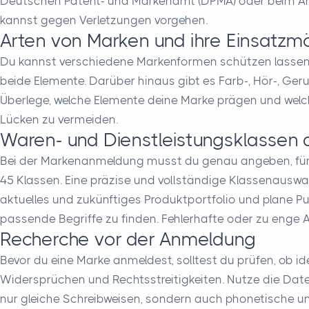
Deutschen Patent- und Markenamt (DPMA) oder beim Amt 
kannst gegen Verletzungen vorgehen.
Arten von Marken und ihre Einsatzmö
Du kannst verschiedene Markenformen schützen lassen
beide Elemente. Darüber hinaus gibt es Farb-, Hör-, Ge
Überlege, welche Elemente deine Marke prägen und welch
Lücken zu vermeiden.
Waren- und Dienstleistungsklassen
Bei der Markenanmeldung musst du genau angeben, für we
45 Klassen. Eine präzise und vollständige Klassenausw
aktuelles und zukünftiges Produktportfolio und plane P
passende Begriffe zu finden. Fehlerhafte oder zu eng
Recherche vor der Anmeldung
Bevor du eine Marke anmeldest, solltest du prüfen, ob i
Widersprüchen und Rechtsstreitigkeiten. Nutze die Dat
nur gleiche Schreibweisen, sondern auch phonetische und