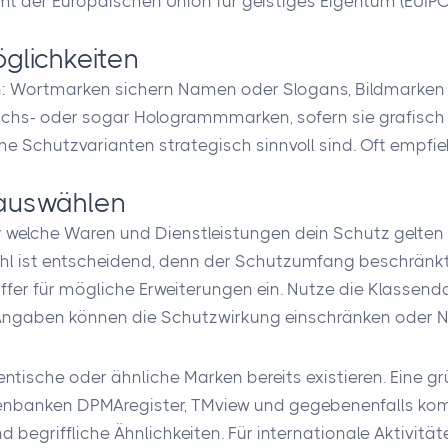
der Europäischen Union für geistiges Eigentum (EUIPO)
glichkeiten
: Wortmarken sichern Namen oder Slogans, Bildmarken 
ruchs- oder sogar Hologrammmarken, sofern sie grafisch 
e Schutzvarianten strategisch sinnvoll sind. Oft empfie
 auswählen
lche Waren und Dienstleistungen dein Schutz gelten sol
ahl ist entscheidend, denn der Schutzumfang beschränkt
uffer für mögliche Erweiterungen ein. Nutze die Klasse
e Angaben können die Schutzwirkung einschränken oder
dentische oder ähnliche Marken bereits existieren. Eine 
enbanken DPMAregister, TMview und gegebenenfalls komm
 begriffliche Ähnlichkeiten. Für internationale Aktivit