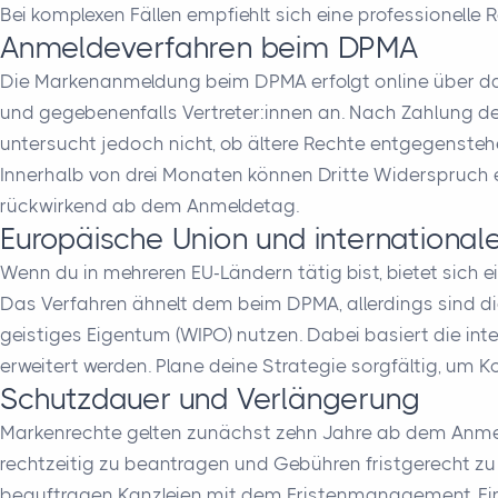
Bei komplexen Fällen empfiehlt sich eine professionelle
Anmeldeverfahren beim DPMA
Die Markenanmeldung beim DPMA erfolgt online über da
und gegebenenfalls Vertreter:innen an. Nach Zahlung de
untersucht jedoch nicht, ob ältere Rechte entgegenstehen
Innerhalb von drei Monaten können Dritte Widerspruch ei
rückwirkend ab dem Anmeldetag.
Europäische Union und international
Wenn du in mehreren EU-Ländern tätig bist, bietet sich e
Das Verfahren ähnelt dem beim DPMA, allerdings sind d
geistiges Eigentum (WIPO) nutzen. Dabei basiert die in
erweitert werden. Plane deine Strategie sorgfältig, um K
Schutzdauer und Verlängerung
Markenrechte gelten zunächst zehn Jahre ab dem Anmel
rechtzeitig zu beantragen und Gebühren fristgerecht z
beauftragen Kanzleien mit dem Fristenmanagement. Eine