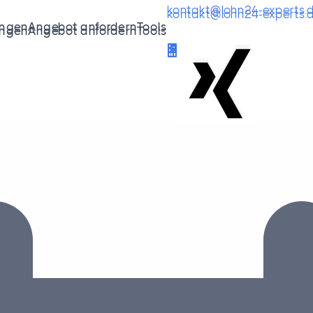
kontakt@lohn24-experts.
kontakt@lohn24-experts.
ungen
Angebot anfordern
Tools
+49 30 6840881-500
ungen
Angebot anfordern
Tools
+49 30 6840881-500