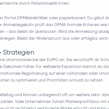
 Recherche durch Patentanwält:innen.
s Portal DPMAdirektWeb oder papierbasiert. Du gibst d
r Anmeldegebühr prüft das DPMA formale Kriterien wie U
 – das bleibt dir überlassen. Wird die Anmeldung akzepti
nlegen. Bleibt der Widerspruch aus oder erfolglos, wird
e Strategien
ine Unionsmarke bei der EUIPO an. Sie verschafft dir Sch
ie Gebühren höher. Für weltweite Expansion kannst du d
ternationale Registrierung auf einer nationalen oder Un
osten zu optimieren und Prioritäten sinnvoll zu setzen.
detag und können unbegrenzt oft um weitere zehn Jahre
u zahlen. Viele Unternehmen führen Markenportfolios m
 nicht rechtzeitig verlängerte Marke erlischt und kan